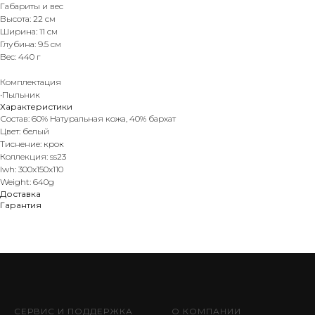
Габариты и вес
Высота: 22 см
Ширина: 11 см
Глубина: 9.5 см
Вес: 440 г
Комплектация
•Пыльник
Характеристики
Состав: 60% Натуральная кожа, 40% бархат
Цвет: белый
Тиснение: крок
Коллекция: ss23
lwh: 300x150x110
Weight: 640g
Доставка
Гарантия
СЕРВИС И ПОДДЕРЖКА
О КОМПАНИИ