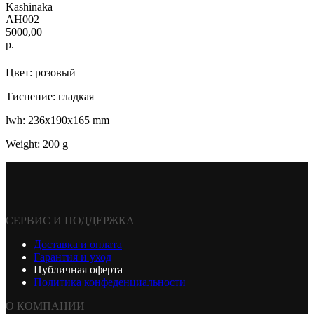
Kashinaka
AH002
5000,00
р.
Цвет: розовый
Тиснение: гладкая
lwh: 236x190x165 mm
Weight: 200 g
СЕРВИС И ПОДДЕРЖКА
Доставка и оплата
Гарантия и уход
Публичная оферта
Политика конфеденциальности
О КОМПАНИИ