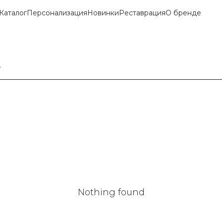
Каталог
Персонализация
Новинки
Реставрация
О бренде
А
Nothing found